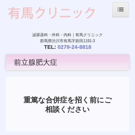
ホーム
院長紹介
泌尿器科・外科・内科｜
有馬クリニック
群馬県渋川市有馬字前田1191-3
TEL:
0279-24-8818
診療のご案内
生活習慣病
前立腺肥大症
泌尿器科
膀胱炎
前立腺肥大症
重篤な合併症を招く前にご
過活動膀胱
相談ください
施設・設備のご案内
交通案内